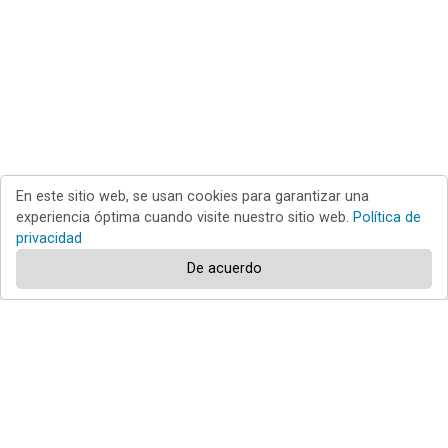
En este sitio web, se usan cookies para garantizar una
experiencia óptima cuando visite nuestro sitio web.
Política de
privacidad
De acuerdo
RCS LT, UAB
es una empresa de ciberseguridad.
RCS LT
es el editor del sitio web
pcrisk.es
y desarrollador de la
aplicación antimalware Combo Cleaner.