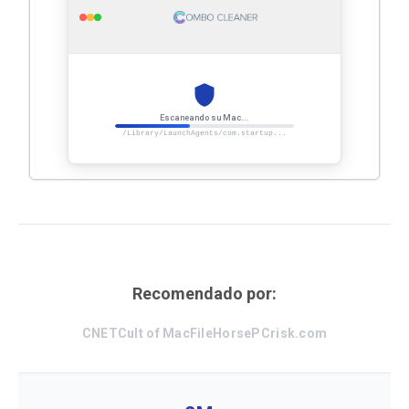
Escaneando su
Mac
...
/Library/LaunchAgents/com.startup...
Recomendado por:
CNET
Cult of Mac
FileHorse
PCrisk.com