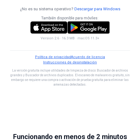
¿No es su sistema operativo?
Descargar para Windows
También disponible para móviles:
Version 2.6 · 16.3 MB · macOS 11.3+
Política de privacidad
Acuerdo de licencia
Instrucciones de desinstalación
La versión gratuita incluye utilidades de limpieza de disco: Buscador de archivos
grandes y Buscador de archivos duplicados. El escaneo de malware es gratuito, sin
embargo se requiere una compra o activación de prueba gratuita para eliminar las
amenazas detectadas.
Funcionando en menos de 2 minutos