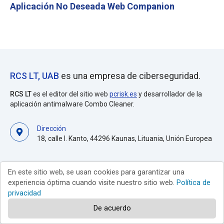
Aplicación No Deseada Web Companion
RCS LT, UAB
es una empresa de ciberseguridad.
RCS LT
es el editor del sitio web
pcrisk.es
y desarrollador de la
aplicación antimalware Combo Cleaner.
Dirección
18, calle I. Kanto, 44296 Kaunas, Lituania, Unión Europea
SECCIONES PRINCIPALES
En este sitio web, se usan cookies para garantizar una
experiencia óptima cuando visite nuestro sitio web.
Política de
Guías de desinfección
privacidad
Mejores programas antivirus
De acuerdo