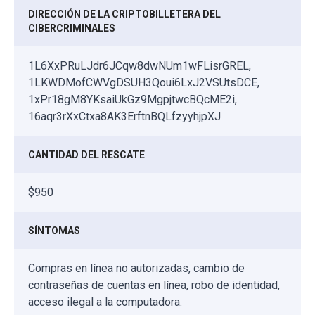
DIRECCIÓN DE LA CRIPTOBILLETERA DEL
CIBERCRIMINALES
1L6XxPRuLJdr6JCqw8dwNUm1wFLisrGREL,
1LKWDMofCWVgDSUH3Qoui6LxJ2VSUtsDCE,
1xPr18gM8YKsaiUkGz9MgpjtwcBQcME2i,
16aqr3rXxCtxa8AK3ErftnBQLfzyyhjpXJ
CANTIDAD DEL RESCATE
$950
SÍNTOMAS
Compras en línea no autorizadas, cambio de
contraseñas de cuentas en línea, robo de identidad,
acceso ilegal a la computadora.