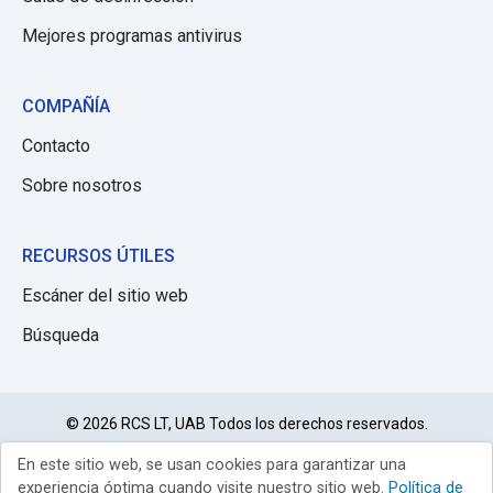
Mejores programas antivirus
COMPAÑÍA
Contacto
Sobre nosotros
RECURSOS ÚTILES
Escáner del sitio web
Búsqueda
© 2026 RCS LT, UAB Todos los derechos reservados.
En este sitio web, se usan cookies para garantizar una
Política de
Limitación de
Condiciones de
privacidad
responsabilidad
uso
experiencia óptima cuando visite nuestro sitio web.
Política de