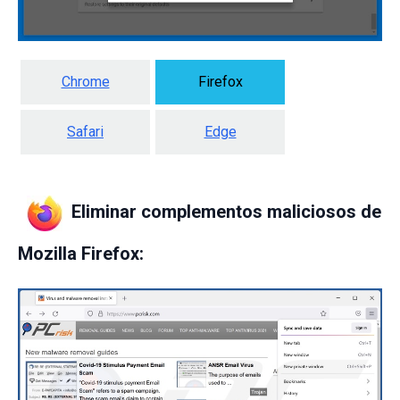
Chrome
Firefox
Safari
Edge
Eliminar complementos maliciosos de
Mozilla Firefox: