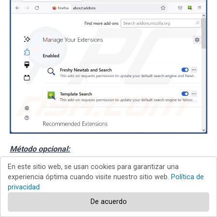
Método opcional:
En este sitio web, se usan cookies para garantizar una
Los usuarios con problemas para eliminar de ventana
experiencia óptima cuando visite nuestro sitio web.
Política de
emergente "you've visited illegal infected website"
privacidad
pueden restablecer la configuración de Mozilla Firefox.
De acuerdo