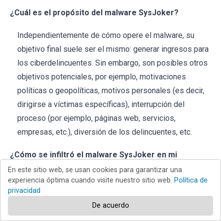
¿Cuál es el propósito del malware SysJoker?
Independientemente de cómo opere el malware, su
objetivo final suele ser el mismo: generar ingresos para
los ciberdelincuentes. Sin embargo, son posibles otros
objetivos potenciales, por ejemplo, motivaciones
políticas o geopolíticas, motivos personales (es decir,
dirigirse a víctimas específicas), interrupción del
proceso (por ejemplo, páginas web, servicios,
empresas, etc.), diversión de los delincuentes, etc.
¿Cómo se infiltró el malware SysJoker en mi
computadora?
En este sitio web, se usan cookies para garantizar una
experiencia óptima cuando visite nuestro sitio web.
Política de
privacidad
El software malicioso se propaga a través de estafas
online, malspam (campañas de email no deseado
De acuerdo
diseñadas para propagar malware), descargas ocultas,