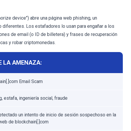
horize device") abre una página web phishing, un
o diferentes. Los estafadores lo usan para engañar a los
nes de email (o ID de billetera) y frases de recuperación
ficas y robar criptomonedas.
E LA AMENAZA:
ain[.]com Email Scam
, estafa, ingeniería social, fraude
etectado un intento de inicio de sesión sospechoso en la
web de blockchain[.]com