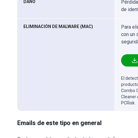
DAÑO
Pérdida
de iden
ELIMINACIÓN DE MALWARE (MAC)
Para el
con un 
segurid
El detect
producto
Combo Cl
Cleaner 
PCRisk.
Emails de este tipo en general