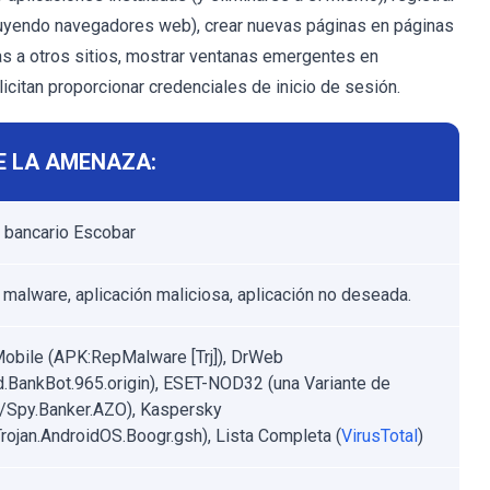
luyendo navegadores web), crear nuevas páginas en páginas
mas a otros sitios, mostrar ventanas emergentes en
icitan proporcionar credenciales de inicio de sesión.
E LA AMENAZA:
 bancario Escobar
 malware, aplicación maliciosa, aplicación no deseada.
obile (APK:RepMalware [Trj]), DrWeb
d.BankBot.965.origin), ESET-NOD32 (una Variante de
/Spy.Banker.AZO), Kaspersky
rojan.AndroidOS.Boogr.gsh), Lista Completa (
VirusTotal
)