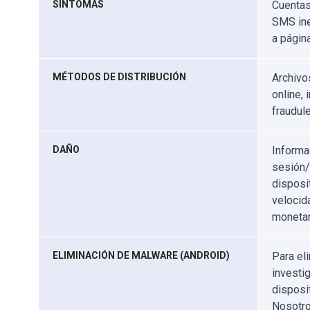
SÍNTOMAS
Cuentas
SMS ine
a pági
MÉTODOS DE DISTRIBUCIÓN
Archivo
online,
fraudul
DAÑO
Informa
sesión/
disposi
velocid
monetar
ELIMINACIÓN DE MALWARE (ANDROID)
Para el
investi
disposi
Nosotr