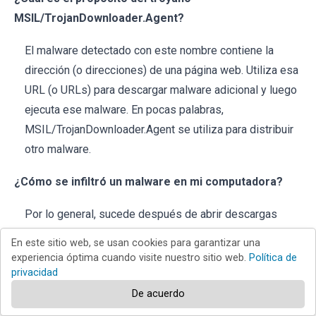
MSIL/TrojanDownloader.Agent?
El malware detectado con este nombre contiene la
dirección (o direcciones) de una página web. Utiliza esa
URL (o URLs) para descargar malware adicional y luego
ejecuta ese malware. En pocas palabras,
MSIL/TrojanDownloader.Agent se utiliza para distribuir
otro malware.
¿Cómo se infiltró un malware en mi computadora?
Por lo general, sucede después de abrir descargas
ocultas maliciosas (de sitios comprometidos), archivos
En este sitio web, se usan cookies para garantizar una
descargados de fuentes no confiables, archivos
experiencia óptima cuando visite nuestro sitio web.
Política de
adjuntos de email. Otra forma popular de distribuir
privacidad
malware es ocultarlo en herramientas de desencriptado
De acuerdo
de software o instaladores de software pirateado. De