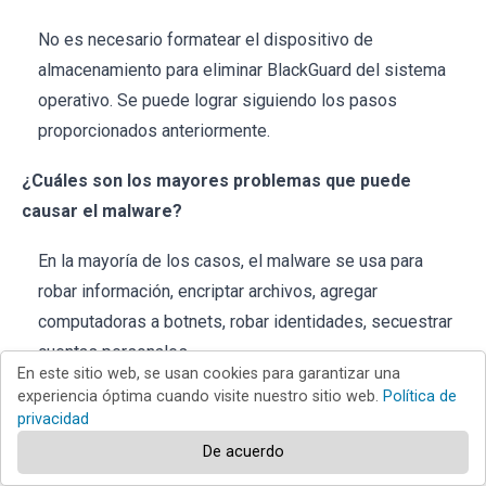
No es necesario formatear el dispositivo de
almacenamiento para eliminar BlackGuard del sistema
operativo. Se puede lograr siguiendo los pasos
proporcionados anteriormente.
¿Cuáles son los mayores problemas que puede
causar el malware?
En la mayoría de los casos, el malware se usa para
robar información, encriptar archivos, agregar
computadoras a botnets, robar identidades, secuestrar
cuentas personales.
En este sitio web, se usan cookies para garantizar una
experiencia óptima cuando visite nuestro sitio web.
Política de
¿Cuál es el propósito del malware BlackGuard?
privacidad
BlackGuard roba información de numerosos monederos
De acuerdo
instalados en el sistema operativo y navegadores