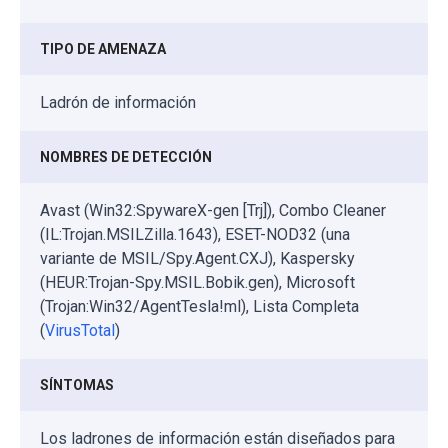
TIPO DE AMENAZA
Ladrón de información
NOMBRES DE DETECCIÓN
Avast (Win32:SpywareX-gen [Trj]), Combo Cleaner
(IL:Trojan.MSILZilla.1643), ESET-NOD32 (una
variante de MSIL/Spy.Agent.CXJ), Kaspersky
(HEUR:Trojan-Spy.MSIL.Bobik.gen), Microsoft
(Trojan:Win32/AgentTesla!ml), Lista Completa
(
VirusTotal
)
SÍNTOMAS
Los ladrones de información están diseñados para