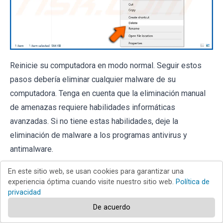
Reinicie su computadora en modo normal. Seguir estos
pasos debería eliminar cualquier malware de su
computadora. Tenga en cuenta que la eliminación manual
de amenazas requiere habilidades informáticas
avanzadas. Si no tiene estas habilidades, deje la
eliminación de malware a los programas antivirus y
antimalware.
Es posible que estos pasos no funcionen con infecciones
En este sitio web, se usan cookies para garantizar una
experiencia óptima cuando visite nuestro sitio web.
Política de
avanzadas de malware. Como siempre, es mejor prevenir
privacidad
la infección que intentar eliminar el malware más tarde.
De acuerdo
Para mantener su computadora segura, instale las últimas