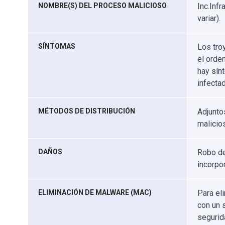
NOMBRE(S) DEL PROCESO MALICIOSO
Inc.Inf
variar).
SÍNTOMAS
Los tro
el orde
hay sín
infectad
MÉTODOS DE DISTRIBUCIÓN
Adjunto
malicios
DAÑOS
Robo de
incorpo
ELIMINACIÓN DE MALWARE (MAC)
Para el
con un 
segurid