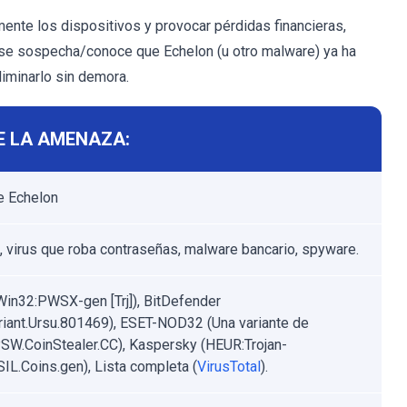
te los dispositivos y provocar pérdidas financieras,
 se sospecha/conoce que Echelon (u otro malware) ya ha
eliminarlo sin demora.
E LA AMENAZA:
e Echelon
, virus que roba contraseñas, malware bancario, spyware.
Win32:PWSX-gen [Trj]), BitDefender
riant.Ursu.801469), ESET-NOD32 (Una variante de
W.CoinStealer.CC), Kaspersky (HEUR:Trojan-
L.Coins.gen), Lista completa (
VirusTotal
).