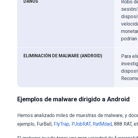
DAÑOS
Robo de
sesión/
disposi
velocid
monetar
podrían
ELIMINACIÓN DE MALWARE (ANDROID)
Para el
investi
disposi
Recom
Ejemplos de malware dirigido a Android
Hemos analizado miles de muestras de malware, y docen
ejemplo, FurBall,
FlyTrap
,
PJobRAT
,
RatMilad
, 888 RAT, et