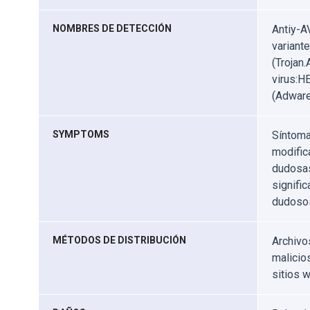
NOMBRES DE DETECCIÓN
Antiy-A
variant
(Trojan
virus:H
(Adware
SYMPTOMS
Síntoma
modific
dudosas
signifi
dudosos
MÉTODOS DE DISTRIBUCIÓN
Archivo
malicio
sitios 