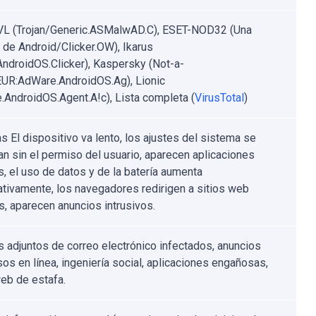
VL (Trojan/Generic.ASMalwAD.C), ESET-NOD32 (Una
e de Android/Clicker.OW), Ikarus
.AndroidOS.Clicker), Kaspersky (Not-a-
EUR:AdWare.AndroidOS.Ag), Lionic
.AndroidOS.Agent.A!c), Lista completa (
VirusTotal
)
s El dispositivo va lento, los ajustes del sistema se
an sin el permiso del usuario, aparecen aplicaciones
, el uso de datos y de la batería aumenta
cativamente, los navegadores redirigen a sitios web
, aparecen anuncios intrusivos.
s adjuntos de correo electrónico infectados, anuncios
sos en línea, ingeniería social, aplicaciones engañosas,
web de estafa.