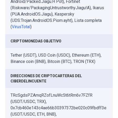
Android/Packed.Jiagu.H Pot), Fortinet
(Riskware/PackagingUntrustworthyJiagu!A), Ikarus
(PUA.AndroidOS.Jiagu), Kaspersky
(UDS:Trojan.AndroidOS.Piom.ayht), Lista completa
(
VirusTotal
)
CRIPTOMONEDAS OBJETIVO
Tether (USDT), USD Coin (USDC), Ethereum (ETH),
Binance coin (BNB), Bitcoin (BTC), TRON (TRX)
DIRECCIONES DE CRIPTOCARTERAS DEL
CIBERDELINCUENTE
TRcSgdsPZAmqRZofLnuWc5t6tRm6v7FZfR
(USDT/USDC, TRX),
0x7cb460e143c4ae66b30397372be020c09fbdff3e
(USDT/USDC, ETH, BNB),