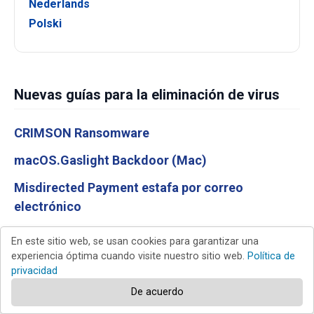
Nederlands
Polski
Nuevas guías para la eliminación de virus
CRIMSON Ransomware
macOS.Gaslight Backdoor (Mac)
Misdirected Payment estafa por correo
electrónico
New Device Signed In To Your Account estafa por
En este sitio web, se usan cookies para garantizar una
correo electrónico
experiencia óptima cuando visite nuestro sitio web.
Política de
privacidad
Trip.com Booking Confirmation Email Virus
De acuerdo