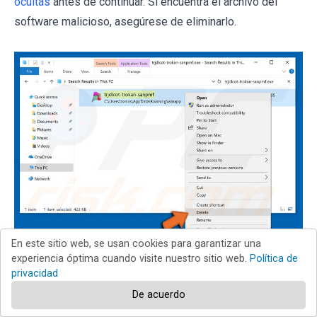
ocultas
antes de continuar. Si encuentra el archivo del
software malicioso, asegúrese de eliminarlo.
En este sitio web, se usan cookies para garantizar una
experiencia óptima cuando visite nuestro sitio web.
Política de
privacidad
Reiniciar su equipo en modo normal Esta guía debería
De acuerdo
ayudarle a eliminar cualquier software malicioso de su