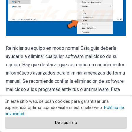
Reiniciar su equipo en modo normal Esta guía debería
ayudarle a eliminar cualquier software malicioso de su
equipo. Hay que destacar que se requieren conocimientos
informáticos avanzados para eliminar amenazas de forma
manual. Se recomienda confiar la eliminación de software
malicioso a los programas antivirus o antimalware. Esta
guía podría no ser efectiva si nos encontramos ante una
En este sitio web, se usan cookies para garantizar una
infección avanzada de software malicioso. Como de
experiencia óptima cuando visite nuestro sitio web.
Política de
privacidad
costumbre, lo ideal es prevenir la infección en vez de
probar a eliminar el software malicioso luego. Para
De acuerdo
mantener seguro su equipo, asegúrese de instalar las