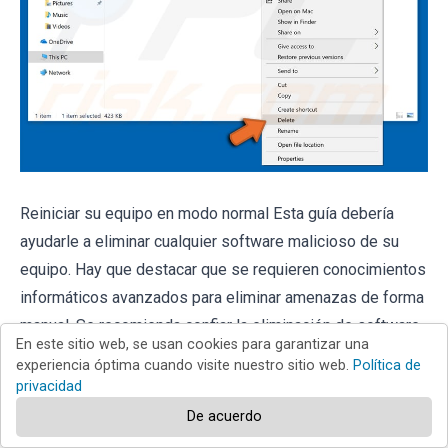
Reiniciar su equipo en modo normal Esta guía debería
ayudarle a eliminar cualquier software malicioso de su
equipo. Hay que destacar que se requieren conocimientos
informáticos avanzados para eliminar amenazas de forma
manual. Se recomienda confiar la eliminación de software
En este sitio web, se usan cookies para garantizar una
malicioso a los programas antivirus o antimalware. Esta
experiencia óptima cuando visite nuestro sitio web.
Política de
guía podría no ser efectiva si nos encontramos ante una
privacidad
infección avanzada de software malicioso. Como de
De acuerdo
costumbre, lo ideal es prevenir la infección en vez de