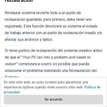
restauración
Restaurar sistema revierte todo a un punto de
restauración guardado, pero primero, debe tener uno
registrado. Esta función devolverá su sistema al estado
de trabajo anterior con un punto de restauración creado sin
afectar sus archivos y datos.
Si tiene puntos de restauración del sistema creados antes
de que el "
Your PC ran into a problem and needs to
restart
" comenzara a ocurrir, es posible que pueda
solucionar el problema realizando una Restauración del
Sistema.
En este sitio web, se usan cookies para garantizar una
experiencia óptima cuando visite nuestro sitio web.
Política de
Para restaurar su sistema, inicie el cuadro Ejecutar
privacidad
presionando la tecla de Windows+R y escribiendo el
De acuerdo
comando "
rstrui.exe
". Presione Enter para iniciar Restaurar