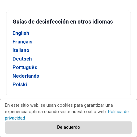
Guías de desinfección en otros idiomas
English
Français
Italiano
Deutsch
Português
Nederlands
Polski
En este sitio web, se usan cookies para garantizar una
experiencia óptima cuando visite nuestro sitio web.
Política de
Nuevas guías para la eliminación de virus
privacidad
De acuerdo
CRIMSON Ransomware