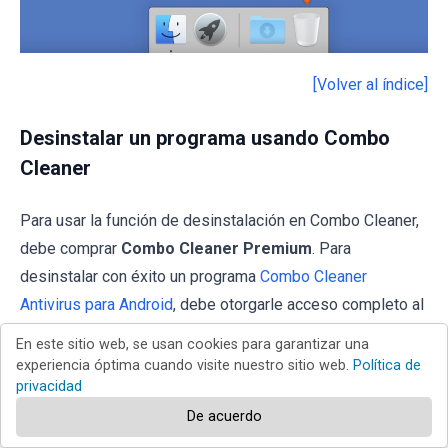
[Volver al índice]
Desinstalar un programa usando Combo
Cleaner
Para usar la función de desinstalación en Combo Cleaner,
debe comprar
Combo Cleaner Premium
. Para
desinstalar con éxito un programa
Combo Cleaner
Antivirus para Android
, debe otorgarle acceso completo al
disco.
En este sitio web, se usan cookies para garantizar una
experiencia óptima cuando visite nuestro sitio web.
Política de
1.
Descargue
, instale y ejecute Combo Cleaner.
privacidad
De acuerdo
2. Después de iniciar el programa, seleccione