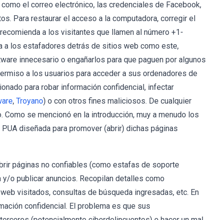
omo el correo electrónico, las credenciales de Facebook,
s. Para restaurar el acceso a la computadora, corregir el
 recomienda a los visitantes que llamen al número +1-
a a los estafadores detrás de sitios web como este,
tware innecesario o engañarlos para que paguen por algunos
permiso a los usuarios para acceder a sus ordenadores de
ionado para robar información confidencial, infectar
ware
,
Troyano
) o con otros fines maliciosos. De cualquier
o. Como se mencionó en la introducción, muy a menudo los
 PUA diseñada para promover (abrir) dichas páginas
rir páginas no confiables (como estafas de soporte
a y/o publicar anuncios. Recopilan detalles como
s web visitados, consultas de búsqueda ingresadas, etc. En
mación confidencial. El problema es que sus
 terceros (potencialmente ciberdelincuentes) o hacer un mal