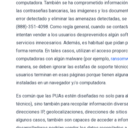
computadora. También se ha comprometido información c
las contraseñas bancarias, las imágenes y los documento
error detectado y eliminar las amenazas detectadas, se
(888)-351-4098. Como regla general, cuando se contact
intentan vender a los usuarios desprevenidos algún sof
servicios innecesarios. Además, es habitual que pidan 
forma remota. En tales casos, utilizan el acceso proporc
computadoras con algún malware (por ejemplo,
ransom
manera, se deben ignorar las estafas de soporte técnic
usuarios terminan en esas páginas porque tienen alguna
instaladas en un navegador y/o computadora.
Es común que las PUAs estén diseñadas no solo para ab
técnico), sino también para recopilar información divers
direcciones IP, geolocalizaciones, direcciones de sitio
algunos casos, también son capaces de acceder a infor
desarrolladores podrían vender los datos recopilados a