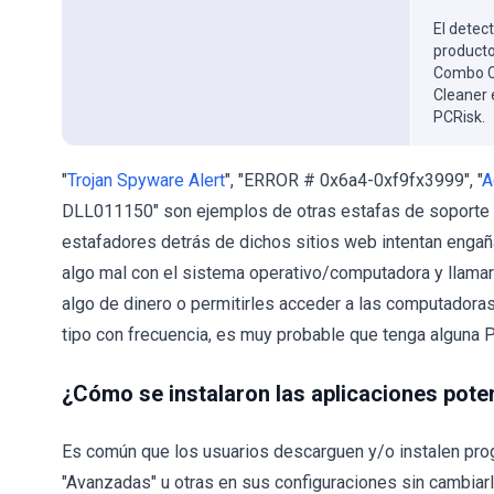
El detect
producto
Combo Cl
Cleaner 
PCRisk.
"
Trojan Spyware Alert
", "ERROR # 0x6a4-0xf9fx3999", "
A
DLL011150" son ejemplos de otras estafas de soporte t
estafadores detrás de dichos sitios web intentan engañ
algo mal con el sistema operativo/computadora y llamar 
algo de dinero o permitirles acceder a las computadora
tipo con frecuencia, es muy probable que tenga alguna P
¿Cómo se instalaron las aplicaciones pot
Es común que los usuarios descarguen y/o instalen pro
"Avanzadas" u otras en sus configuraciones sin cambiarla