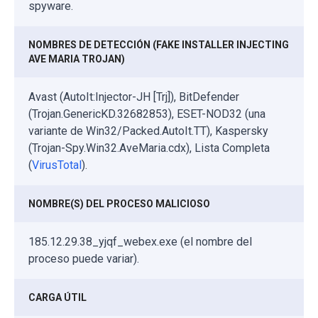
spyware.
NOMBRES DE DETECCIÓN (FAKE INSTALLER INJECTING
AVE MARIA TROJAN)
Avast (AutoIt:Injector-JH [Trj]), BitDefender
(Trojan.GenericKD.32682853), ESET-NOD32 (una
variante de Win32/Packed.AutoIt.TT), Kaspersky
(Trojan-Spy.Win32.AveMaria.cdx), Lista Completa
(
VirusTotal
).
NOMBRE(S) DEL PROCESO MALICIOSO
185.12.29.38_yjqf_webex.exe (el nombre del
proceso puede variar).
CARGA ÚTIL