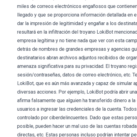
miles de correos electrónicos engañosos que contienen
llegado y que se proporciona información detallada en el
dar la impresión de legitimidad y engañar a los destinat
resultará en la infiltración del troyano LokiBot mencio
empresa legítima y no tiene nada que ver con esta ca
detrás de nombres de grandes empresas y agencias gu
destinatarios abran archivos adjuntos recibidos de org
amenaza significativa para su privacidad. El troyano reg
sesión/contraseñas, datos de correo electrónico, etc. T
LokiBot, que es aún más avanzada y capaz de simular ap
diversas acciones. Por ejemplo, LokiBot podría abrir una
afirma falsamente que alguien ha transferido dinero a la 
usuarios a ingresar las credenciales de la cuenta. Todo
controlado por ciberdelincuentes. Dado que estas pers
posible, pueden hacer un mal uso de las cuentas robadas
directas, etc. Estas personas incluso podrían intentar p