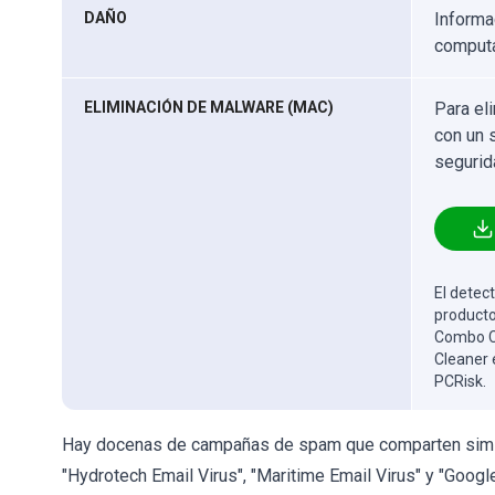
DAÑO
Informa
computa
ELIMINACIÓN DE MALWARE (MAC)
Para el
con un 
segurid
El detect
producto
Combo Cl
Cleaner 
PCRisk.
Hay docenas de campañas de spam que comparten simili
"Hydrotech Email Virus", "Maritime Email Virus" y "Goog