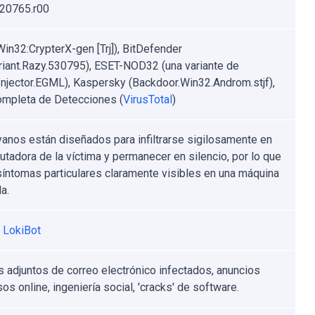
20765.r00
Win32:CrypterX-gen [Trj]), BitDefender
riant.Razy.530795), ESET-NOD32 (una variante de
njector.EGML), Kaspersky (Backdoor.Win32.Androm.stjf),
ompleta de Detecciones (
VirusTotal
)
yanos están diseñados para infiltrarse sigilosamente en
utadora de la víctima y permanecer en silencio, por lo que
síntomas particulares claramente visibles en una máquina
a.
 LokiBot
s adjuntos de correo electrónico infectados, anuncios
os online, ingeniería social, 'cracks' de software.