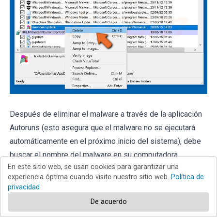
Después de eliminar el malware a través de la aplicación
Autoruns (esto asegura que el malware no se ejecutará
automáticamente en el próximo inicio del sistema), debe
buscar el nombre del malware en su computadora.
En este sitio web, se usan cookies para garantizar una
Asegúrese de
habilitar los archivos y carpetas ocultos
experiencia óptima cuando visite nuestro sitio web.
Política de
antes de continuar. Si encuentra el nombre de archivo del
privacidad
malware, asegúrese de eliminarlo.
De acuerdo