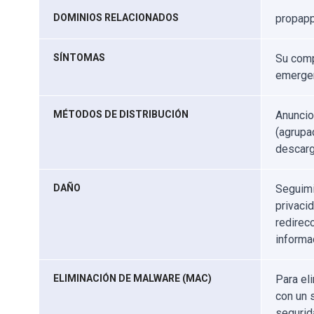
DOMINIOS RELACIONADOS
propapp
SÍNTOMAS
Su comp
emergen
MÉTODOS DE DISTRIBUCIÓN
Anuncio
(agrupa
descarg
DAÑO
Seguimi
privaci
redirec
informa
ELIMINACIÓN DE MALWARE (MAC)
Para el
con un 
segurid