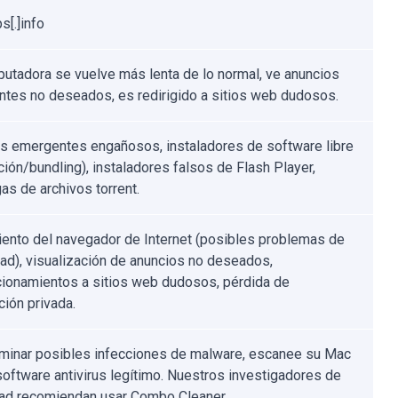
s[.]info
utadora se vuelve más lenta de lo normal, ve anuncios
tes no deseados, es redirigido a sitios web dudosos.
s emergentes engañosos, instaladores de software libre
ción/bundling), instaladores falsos de Flash Player,
as de archivos torrent.
ento del navegador de Internet (posibles problemas de
dad), visualización de anuncios no deseados,
cionamientos a sitios web dudosos, pérdida de
ción privada.
iminar posibles infecciones de malware, escanee su Mac
software antivirus legítimo. Nuestros investigadores de
ad recomiendan usar Combo Cleaner.