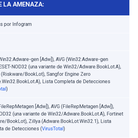
E LA AMENAZA:
s por Infogram
Win32:Adware-gen [Adw]), AVG (Win32:Adware-gen
 ESET-NOD32 (una variante de Win32/Adware.BookLot.A),
t (Riskware/BookLot), Sangfor Engine Zero
.Win32.BookLot.A), Lista Completa de Detecciones
tal
)
FileRepMetagen [Adw]), AVG (FileRepMetagen [Adw]),
D32 (una variante de Win32/Adware.BookLot.A), Fortinet
re/BookLot), Zillya (Adware.BookLot.Win32.1), Lista
a de Detecciones (
VirusTotal
)