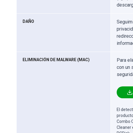
descarg
DAÑO
Seguimi
privaci
redirec
informa
ELIMINACIÓN DE MALWARE (MAC)
Para el
con un 
segurid
El detect
producto
Combo Cl
Cleaner 