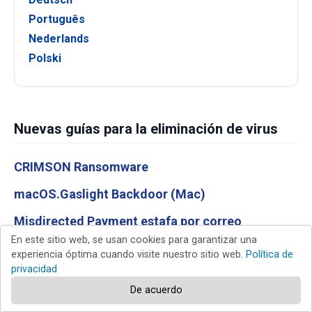
Português
Nederlands
Polski
Nuevas guías para la eliminación de virus
CRIMSON Ransomware
macOS.Gaslight Backdoor (Mac)
Misdirected Payment estafa por correo
electrónico
En este sitio web, se usan cookies para garantizar una
experiencia óptima cuando visite nuestro sitio web.
Política de
New Device Signed In To Your Account estafa por
privacidad
correo electrónico
De acuerdo