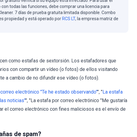
or gratuito verifica si su equipo está infectado. Para usar el
 con todas las funciones, debe comprar una licencia para
eaner. 7 días de prueba gratuita limitada disponible. Combo
es propiedad y está operado por
RCS LT
, la empresa matriz de
nocen como estafas de sextorsión. Los estafadores que
ios con compartir un vídeo (o fotos) de ellos visitando
te a cambio de no difundir ese vídeo (o fotos).
 correo electrónico "Te he estado observando"
", "
La estafa
as noticias"
", "La estafa por correo electrónico "Me gustaría
izar el correo electrónico con fines maliciosos es el envío de
pañas de spam?