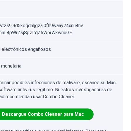
wtzs9j9d5kdqdhljgzaj0fh9waay74xnu4hv,
ohL4pWrZsjSpzLYjZ6WorWkwnoGE
 electrónicos engañosos
 monetaria
iminar posibles infecciones de malware, escanee su Mac
software antivirus legítimo. Nuestros investigadores de
ad recomiendan usar Combo Cleaner.
Descargue Combo Cleaner para Mac