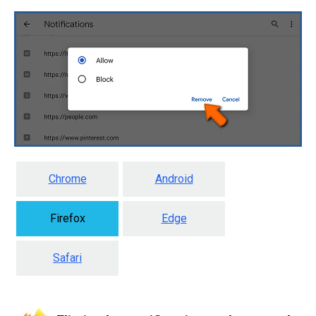
Chrome
Android
Firefox
Edge
Safari