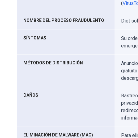
(
VirusTo
NOMBRE DEL PROCESO FRAUDULENTO
Diet so
SÍNTOMAS
Su orde
emergen
MÉTODOS DE DISTRIBUCIÓN
Anuncio
gratuito
descarg
DAÑOS
Rastreo
privaci
redirec
informa
ELIMINACIÓN DE MALWARE (MAC)
Para el