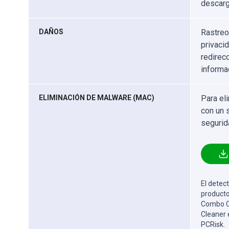
descarg
DAÑOS
Rastreo
privaci
redirec
informa
ELIMINACIÓN DE MALWARE (MAC)
Para el
con un 
segurid
El detect
producto
Combo Cl
Cleaner 
PCRisk.