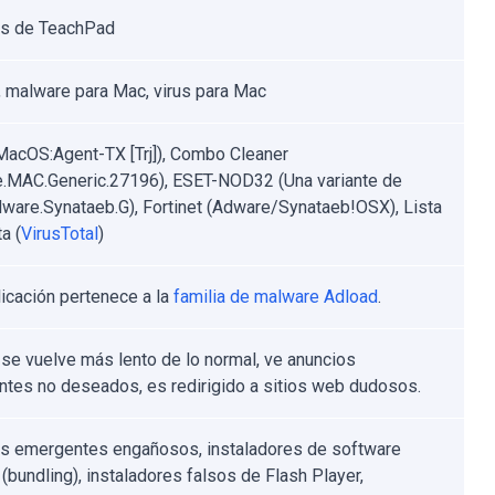
os de TeachPad
 malware para Mac, virus para Mac
MacOS:Agent-TX [Trj]), Combo Cleaner
.MAC.Generic.27196), ESET-NOD32 (Una variante de
are.Synataeb.G), Fortinet (Adware/Synataeb!OSX), Lista
a (
VirusTotal
)
licación pertenece a la
familia de malware Adload
.
se vuelve más lento de lo normal, ve anuncios
tes no deseados, es redirigido a sitios web dudosos.
s emergentes engañosos, instaladores de software
 (bundling), instaladores falsos de Flash Player,