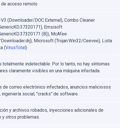
 de acceso remoto
V3 (Downloader/DOC.External), Combo Cleaner
.GenericKD.37320171), Emsisoft
.GenericKD.37320171 (B)), McAfee
ownloader.drj), Microsoft (Trojan:Win32/Ceevee), Lista
a (
VirusTotal
)
s totalmente indetectable. Por lo tanto, no hay síntomas
lares claramente visibles en una máquina infectada.
s de correo electrónico infectados, anuncios maliciosos
, ingeniería social, "cracks" de software.
ción y archivos robados, inyecciones adicionales de
 y otros problemas.