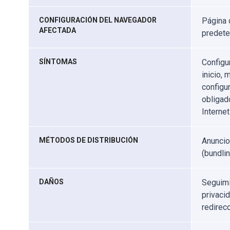
CONFIGURACIÓN DEL NAVEGADOR
Página 
AFECTADA
predet
SÍNTOMAS
Configu
inicio,
configu
obligad
Interne
MÉTODOS DE DISTRIBUCIÓN
Anuncio
(bundlin
DAÑOS
Seguimi
privaci
redirec