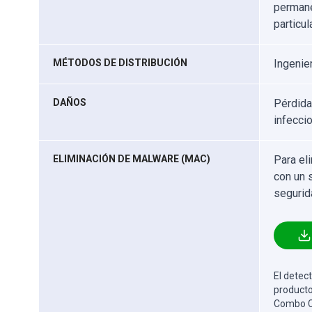
permane
particu
MÉTODOS DE DISTRIBUCIÓN
Ingenie
DAÑOS
Pérdida
infeccio
ELIMINACIÓN DE MALWARE (MAC)
Para el
con un 
segurid
El detect
producto
Combo Cl