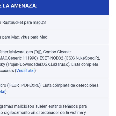
E LA AMENAZA:
e RustBucket para macOS
 para Mac, virus para Mac
Other:Malware-gen [Trj]), Combo Cleaner
.MAC.Generic.111990), ESET-NOD32 (OSX/NukeSped.R),
ky (Trojan-Downloader.OSX.Lazarus.c), Lista completa
cciones (
VirusTotal
)
cro (HEUR_PDFEXP.E), Lista completa de detecciones
tal
)
gramas maliciosos suelen estar diseñados para
rse sigilosamente en el ordenador de la víctima y