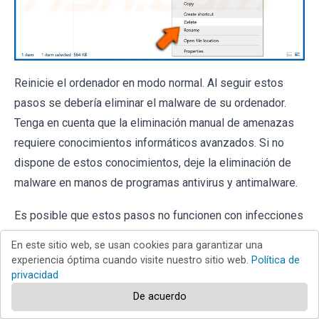
Reinicie el ordenador en modo normal. Al seguir estos
pasos se debería eliminar el malware de su ordenador.
Tenga en cuenta que la eliminación manual de amenazas
requiere conocimientos informáticos avanzados. Si no
dispone de estos conocimientos, deje la eliminación de
malware en manos de programas antivirus y antimalware.
Es posible que estos pasos no funcionen con infecciones
avanzadas de malware. Como siempre, es mejor prevenir
En este sitio web, se usan cookies para garantizar una
la infección que intentar eliminar el malware más tarde.
experiencia óptima cuando visite nuestro sitio web.
Política de
Para mantener el ordenador seguro, instale las últimas
privacidad
actualizaciones del sistema operativo y utilice software
De acuerdo
antivirus. Para asegurarse de que su ordenador está libre