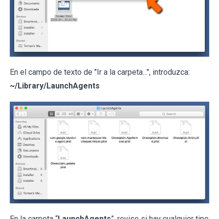
En el campo de texto de "Ir a la carpeta...", introduzca:
~/Library/LaunchAgents
En la carpeta “
LaunchAgents
”, revise si hay cualquier tipo