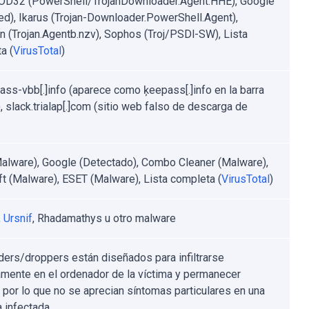
D32 (PowerShell/TrojanDownloader.Agent.HHE), Google
ed), Ikarus (Trojan-Downloader.PowerShell.Agent),
n (Trojan.Agentb.nzv), Sophos (Troj/PSDl-SW), Lista
a (
VirusTotal
)
ass-vbb[.]info (aparece como ķeepass[.]info en la barra
, slack.trialap[.]com (sitio web falso de descarga de
Malware), Google (Detectado), Combo Cleaner (Malware),
t (Malware), ESET (Malware), Lista completa (
VirusTotal
)
,
Ursnif
, Rhadamathys u otro malware
ders/droppers están diseñados para infiltrarse
amente en el ordenador de la víctima y permanecer
, por lo que no se aprecian síntomas particulares en una
 infectada.