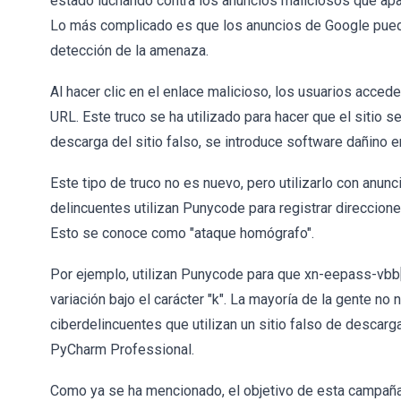
estado luchando contra los anuncios maliciosos que apa
Lo más complicado es que los anuncios de Google pueden
detección de la amenaza.
Al hacer clic en el enlace malicioso, los usuarios acced
URL. Este truco se ha utilizado para hacer que el sitio se
descarga del sitio falso, se introduce software dañino 
Este tipo de truco no es nuevo, pero utilizarlo con anu
delincuentes utilizan Punycode para registrar direccio
Esto se conoce como "ataque homógrafo".
Por ejemplo, utilizan Punycode para que xn-eepass-vbb[.]
variación bajo el carácter "k". La mayoría de la gente no
ciberdelincuentes que utilizan un sitio falso de desca
PyCharm Professional.
Como ya se ha mencionado, el objetivo de esta campaña 