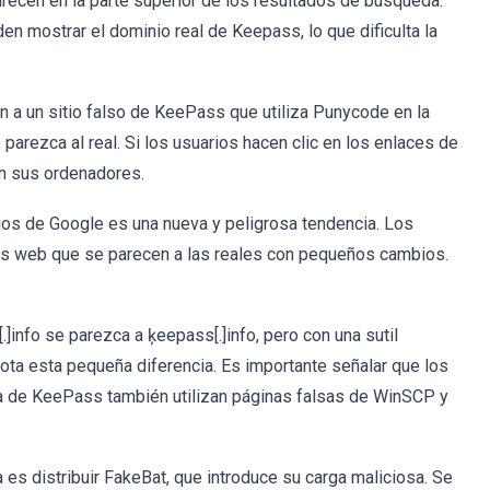
recen en la parte superior de los resultados de búsqueda.
 mostrar el dominio real de Keepass, lo que dificulta la
en a un sitio falso de KeePass que utiliza Punycode en la
 parezca al real. Si los usuarios hacen clic en los enlaces de
en sus ordenadores.
ncios de Google es una nueva y peligrosa tendencia. Los
nes web que se parecen a las reales con pequeños cambios.
info se parezca a ķeepass[.]info, pero con una sutil
 nota esta pequeña diferencia. Es importante señalar que los
rga de KeePass también utilizan páginas falsas de WinSCP y
es distribuir FakeBat, que introduce su carga maliciosa. Se