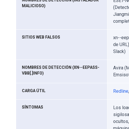
NOMBRES DE DETECCIÓN (INSTALADOR
ESET-NO
MALICIOSO)
(Detect
Jiangmi
complet
SITIOS WEB FALSOS
xn--eep
de URL)
Slack)
NOMBRES DE DETECCIÓN (XN--EEPASS-
Avira (
VBB[.]INFO)
Emsisof
CARGA ÚTIL
Redline
SÍNTOMAS
Los loa
sigilos
ocultos
máquina