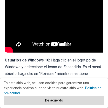
Usuarios de Windows 10:
Haga clic en el logotipo de
Windows y seleccione el icono de Encendido. En el menú
abierto, haga clic en "Reiniciar" mientras mantiene
presionado el botón "Shift" en su teclado. En la ventana
En este sitio web, se usan cookies para garantizar una
"Elija una opción", haga clic en "Solucionar Problemas",
experiencia óptima cuando visite nuestro sitio web.
Política de
privacidad
luego seleccione "Opciones Avanzadas". En el menú de
opciones avanzadas, seleccione "Configuración de Inicio"
De acuerdo
y haga clic en el botón "Reiniciar". En la siguiente ventana,