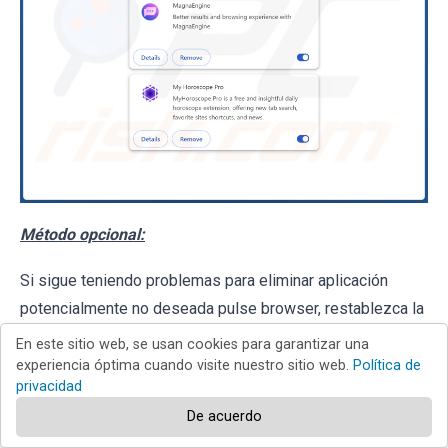
Método opcional:
Si sigue teniendo problemas para eliminar aplicación
potencialmente no deseada pulse browser, restablezca la
configuración predeterminada del navegador Google
En este sitio web, se usan cookies para garantizar una
experiencia óptima cuando visite nuestro sitio web.
Política de
Chrome. Haga clic en el
icono de menú en Chrome
privacidad
De acuerdo
(parte superior derecha de Google Chrome) y seleccione
Configuración
. Diríjase a la parte inferior de la pantalla.