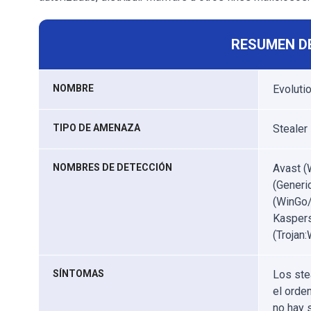
RESUMEN D
NOMBRE
Evoluti
TIPO DE AMENAZA
Stealer
NOMBRES DE DETECCIÓN
Avast (
(Generi
(WinGo/
Kaspers
(Trojan
SÍNTOMAS
Los ste
el orde
no hay 