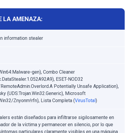
E LA AMENAZA:
on information stealer
Win64:Malware-gen), Combo Cleaner
c.DataStealer.1.052A92A9), ESET-NOD32
RemoteAdmin.Overlord.A Potentially Unsafe Application),
ky (UDS:Trojan.Win32.Generic), Microsoft
:Win32/Znyonm!rfn), Lista Completa (
VirusTotal
)
alers están diseñados para infiltrarse sigilosamente en
nador de la víctima y permanecer en silencio, por lo que
síntomas particulares claramente visibles en una máquina