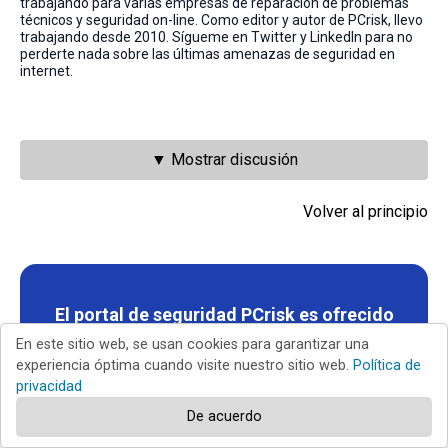
trabajando para varias empresas de reparación de problemas
técnicos y seguridad on-line. Como editor y autor de PCrisk, llevo
trabajando desde 2010. Sígueme en Twitter y LinkedIn para no
perderte nada sobre las últimas amenazas de seguridad en
internet.
▼ Mostrar discusión
Volver al principio
El portal de seguridad PCrisk es ofrecido
por la empresa RCS LT.
En este sitio web, se usan cookies para garantizar una
experiencia óptima cuando visite nuestro sitio web.
Política de
Investigadores de seguridad han unido fuerzas para
privacidad
ayudar a educar a los usuarios de ordenadores sobre las
últimas amenazas de seguridad en línea.
Más información
De acuerdo
sobre la empresa RCS LT
.