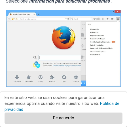
Seleccione
Información para solucionar problemas
.
En la nueva pantalla, haga clic en el botón
Restablecer
En este sitio web, se usan cookies para garantizar una
experiencia óptima cuando visite nuestro sitio web.
Política de
Firefox
.
privacidad
De acuerdo