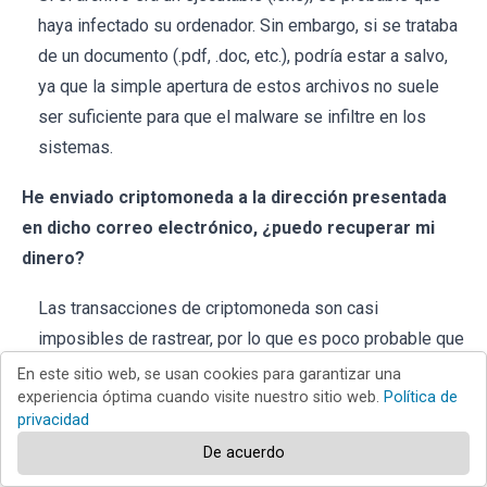
haya infectado su ordenador. Sin embargo, si se trataba
de un documento (.pdf, .doc, etc.), podría estar a salvo,
ya que la simple apertura de estos archivos no suele
ser suficiente para que el malware se infiltre en los
sistemas.
He enviado criptomoneda a la dirección presentada
en dicho correo electrónico, ¿puedo recuperar mi
dinero?
Las transacciones de criptomoneda son casi
imposibles de rastrear, por lo que es poco probable que
recupere los fondos perdidos.
En este sitio web, se usan cookies para garantizar una
experiencia óptima cuando visite nuestro sitio web.
Política de
He leído el correo electrónico pero no he abierto el
privacidad
archivo adjunto, ¿está infectado mi ordenador?
De acuerdo