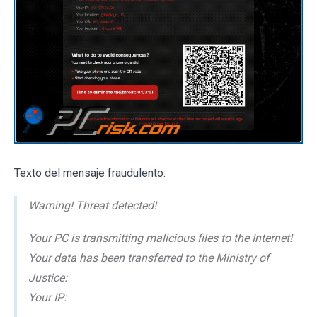
Texto del mensaje fraudulento:
Warning! Threat detected!
Your PC is transmitting malicious files to the Internet!
Your data has been transferred to the Ministry of
Justice:
Your IP: