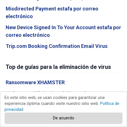
Misdirected Payment estafa por correo
electrónico
New Device Signed In To Your Account estafa por
correo electrónico
Trip.com Booking Confirmation Email Virus
Top de guías para la eliminación de virus
Ransomware XHAMSTER
Software publicitario Dolphin Deals
En este sitio web, se usan cookies para garantizar una
experiencia óptima cuando visite nuestro sitio web.
Política de
Virus COM Surrogate
privacidad
Virus Y2mate.com
De acuerdo
Aplicación No Deseada Web Companion