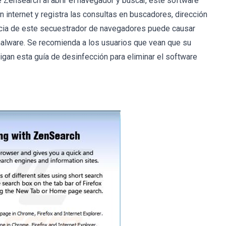
Zensearch al abrir el navegador y buscar, este software
en internet y registra las consultas en buscadores, dirección
ncia de este secuestrador de navegadores puede causar
malware. Se recomienda a los usuarios que vean que su
an esta guía de desinfección para eliminar el software