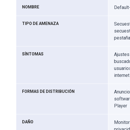
NOMBRE
Default
TIPO DE AMENAZA
Secuest
secuest
pestañ
SÍNTOMAS
Ajustes
buscado
usuarios
interne
FORMAS DE DISTRIBUCIÓN
Anuncio
softwar
Player
DAÑO
Monitor
privaci