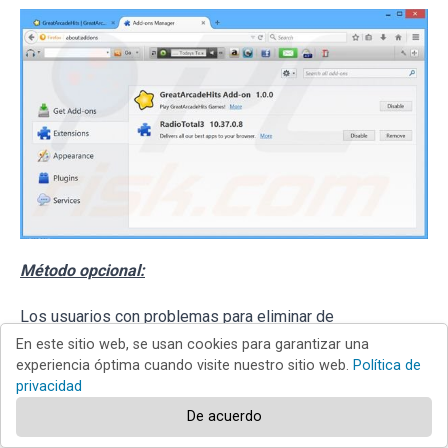
Método opcional:
Los usuarios con problemas para eliminar de
greatarcadehits (adware) pueden restablecer la
En este sitio web, se usan cookies para garantizar una
experiencia óptima cuando visite nuestro sitio web.
Política de
configuración de Mozilla Firefox.
privacidad
De acuerdo
Abra Mozilla Firefox; en la esquina superior derecha de la