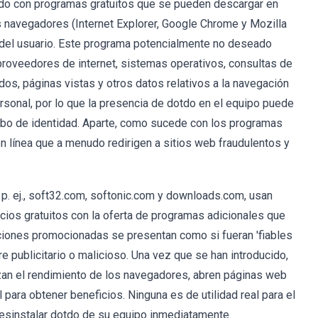
udo con programas gratuitos que se pueden descargar en
os navegadores (Internet Explorer, Google Chrome y Mozilla
 del usuario. Este programa potencialmente no deseado
proveedores de internet, sistemas operativos, consultas de
os, páginas vistas y otros datos relativos a la navegación
sonal, por lo que la presencia de dotdo en el equipo puede
obo de identidad. Aparte, como sucede con los programas
en línea que a menudo redirigen a sitios web fraudulentos y
p. ej., soft32.com, softonic.com y downloads.com, usan
cios gratuitos con la oferta de programas adicionales que
aciones promocionadas se presentan como si fueran 'fiables
re publicitario o malicioso. Una vez que se han introducido,
izan el rendimiento de los navegadores, abren páginas web
para obtener beneficios. Ninguna es de utilidad real para el
esinstalar dotdo de su equipo inmediatamente.